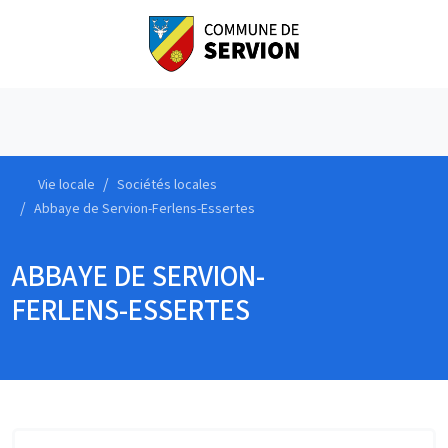
Vie locale
Sociétés locales
Abbaye de Servion-Ferlens-Essertes
ABBAYE DE SERVION-
FERLENS-ESSERTES