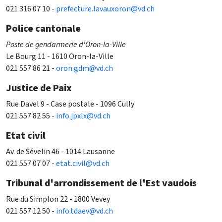
021 316 07 10 -
prefecture.lavauxoron@vd.ch
Police cantonale
Poste de gendarmerie d'Oron-la-Ville
Le Bourg 11 - 1610 Oron-la-Ville
021 557 86 21 -
oron.gdm@vd.ch
Justice de Paix
Rue Davel 9 - Case postale - 1096 Cully
021 557 82 55 -
info.jpxlx@vd.ch
Etat civil
Av. de Sévelin 46 - 1014 Lausanne
021 557 07 07 -
etat.civil@vd.ch
Tribunal d'arrondissement de l'Est vaudois
Rue du Simplon 22 - 1800 Vevey
021 557 12 50 -
info.tdaev@vd.ch