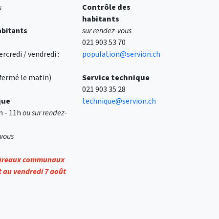
s
Contrôle des
habitants
abitants
sur rendez-vous
021 903 53 70
rcredi / vendredi :
population@servion.ch
 (fermé le matin)
Service technique
021 903 35 28
que
technique@servion.ch
9h - 11h
ou sur rendez-
-vous
bureaux communaux
et au vendredi 7 août