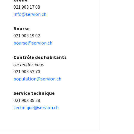
021 903 17 08
info@servion.ch
Bourse
021 903 19 02
bourse@servion.ch
Contrôle des habitants
sur rendez-vous
021 903 53 70
population@servion.ch
Service technique
021 903 35 28
technique@servion.ch