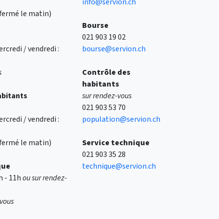
info@servion.ch
 (fermé le matin)
Bourse
021 903 19 02
rcredi / vendredi :
bourse@servion.ch
s
Contrôle des
habitants
abitants
sur rendez-vous
021 903 53 70
rcredi / vendredi :
population@servion.ch
 (fermé le matin)
Service technique
021 903 35 28
que
technique@servion.ch
9h - 11h
ou sur rendez-
-vous