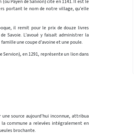
(ou Payen de Salvion) cité en 1141. Il est le
s portant le nom de notre village, qu'elle
poque, il remit pour le prix de douze livres
de Savoie. L'avoué y faisait administrer la
 famille une coupe d'avoine et une poule.
e Servion), en 1291, représente un lion dans
r une source aujourd'hui inconnue, attribua
e la commune a relevées intégralement en
 gueules brochante.