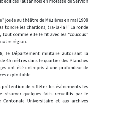
ux édifices lausannois en molasse de Servion
e" jouée au théâtre de Mézières en mai 1908
s tondre les chardons, tra-la-la !" La ronde
n, tout comme elle le fit avec les "coucous"
 notre région.
8, le Département militaire autorisait la
 de 45 mètres dans le quartier des Planches
ages ont été entrepris à une profondeur de
ès exploitable.
a prétention de refléter les événements les
 résumer quelques faits recueillis par le
e Cantonale Universitaire et aux archives