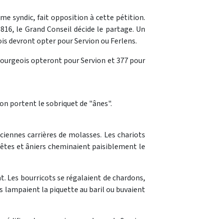
e syndic, fait opposition à cette pétition.
1816, le Grand Conseil décide le partage. Un
ois devront opter pour Servion ou Ferlens.
 bourgeois opteront pour Servion et 377 pour
ion portent le sobriquet de "ânes".
nciennes carrières de molasses. Les chariots
Bêtes et âniers cheminaient paisiblement le
. Les bourricots se régalaient de chardons,
s lampaient la piquette au baril ou buvaient