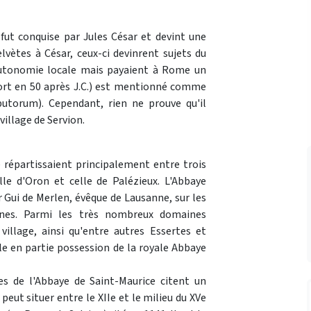
 fut conquise par Jules César et devint une
vètes à César, ceux-ci devinrent sujets du
 autonomie locale mais payaient à Rome un
mort en 50 après J.C.) est mentionné comme
butorum). Cependant, rien ne prouve qu'il
village de Servion.
 répartissaient principalement entre trois
lle d'Oron et celle de Palézieux. L'Abbaye
 Gui de Merlen, évêque de Lausanne, sur les
ernes. Parmi les très nombreux domaines
illage, ainsi qu'entre autres Essertes et
lle en partie possession de la royale Abbaye
es de l'Abbaye de Saint-Maurice citent un
eut situer entre le XIIe et le milieu du XVe