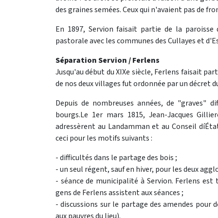
des graines semées. Ceux qui n'avaient pas de fr
En 1897, Servion faisait partie de la paroisse 
pastorale avec les communes des Cullayes et d'E
Séparation Servion / Ferlens
Jusqu'au début du XIXe siècle, Ferlens faisait pa
de nos deux villages fut ordonnée par un décret du
Depuis de nombreuses années, de "graves" dif
bourgs.Le 1er mars 1815, Jean-Jacques Gillie
adressèrent au Landamman et au Conseil díÉta
ceci pour les motifs suivants :
- difficultés dans le partage des bois ;
- un seul régent, sauf en hiver, pour les deux agg
- séance de municipalité à Servion. Ferlens est
gens de Ferlens assistent aux séances ;
- discussions sur le partage des amendes pour dé
aux pauvres du lieu).