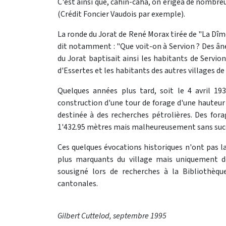
C'est ainsi que, cahin-caha, on érigea de nombre
(Crédit Foncier Vaudois par exemple).
La ronde du Jorat de René Morax tirée de "La Dîm
dit notamment : "Que voit-on à Servion ? Des âne
du Jorat baptisait ainsi les habitants de Servio
d'Essertes et les habitants des autres villages de
Quelques années plus tard, soit le 4 avril 193
construction d'une tour de forage d'une hauteur
destinée à des recherches pétrolières. Des for
1'432.95 mètres mais malheureusement sans succ
Ces quelques évocations historiques n'ont pas l
plus marquants du village mais uniquement de
sousigné lors de recherches à la Bibliothèqu
cantonales.
Gilbert Cuttelod, septembre 1995