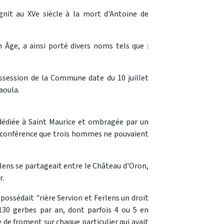
gnit au XVe siècle à la mort d'Antoine de
 Âge, a ainsi porté divers noms tels que :
ssession de la Commune date du 10 juillet
aoula.
e dédiée à Saint Maurice et ombragée par un
 circonférence que trois hommes ne pouvaient
rlens se partageait entre le Château d'Oron,
r.
, possédait "rière Servion et Ferlens un droit
130 gerbes par an, dont parfois 4 ou 5 en
e de froment sur chaque particulier qui avait