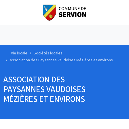
Vie locale
Sociétés locales
Association des Paysannes Vaudoises Mézières et environs
ASSOCIATION DES
PAYSANNES VAUDOISES
MÉZIÈRES ET ENVIRONS