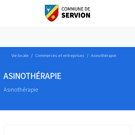
Vie locale
Commerces et entreprises
Asinothérapie
ASINOTHÉRAPIE
Asinothérapie