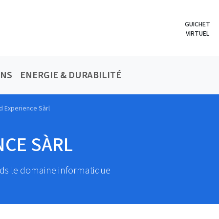
GUICHET
VIRTUEL
ONS
ENERGIE & DURABILITÉ
d Experience Sàrl
NCE SÀRL
 ds le domaine informatique