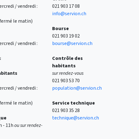
rcredi / vendredi :
021 903 17 08
info@servion.ch
 (fermé le matin)
Bourse
021 903 19 02
rcredi / vendredi :
bourse@servion.ch
s
Contrôle des
habitants
abitants
sur rendez-vous
021 903 53 70
rcredi / vendredi :
population@servion.ch
 (fermé le matin)
Service technique
021 903 35 28
que
technique@servion.ch
9h - 11h
ou sur rendez-