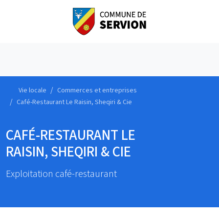
Vie locale
Commerces et entreprises
Café-Restaurant Le Raisin, Sheqiri & Cie
CAFÉ-RESTAURANT LE
RAISIN, SHEQIRI & CIE
Exploitation café-restaurant