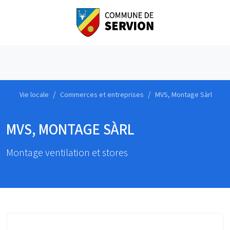
Vie locale
Commerces et entreprises
MVS, Montage Sàrl
MVS, MONTAGE SÀRL
Montage ventilation et stores