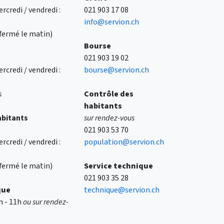
rcredi / vendredi :
021 903 17 08
info@servion.ch
 (fermé le matin)
Bourse
021 903 19 02
rcredi / vendredi :
bourse@servion.ch
s
Contrôle des
habitants
abitants
sur rendez-vous
021 903 53 70
rcredi / vendredi :
population@servion.ch
 (fermé le matin)
Service technique
021 903 35 28
que
technique@servion.ch
9h - 11h
ou sur rendez-