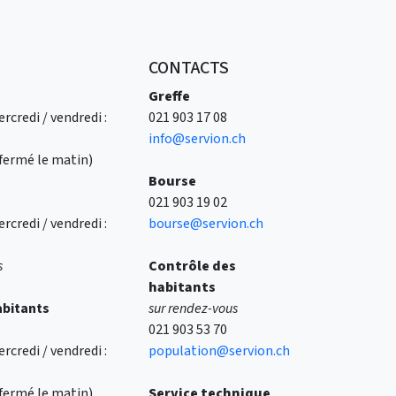
CONTACTS
Greffe
rcredi / vendredi :
021 903 17 08
info@servion.ch
 (fermé le matin)
Bourse
021 903 19 02
rcredi / vendredi :
bourse@servion.ch
s
Contrôle des
habitants
abitants
sur rendez-vous
021 903 53 70
rcredi / vendredi :
population@servion.ch
 (fermé le matin)
Service technique