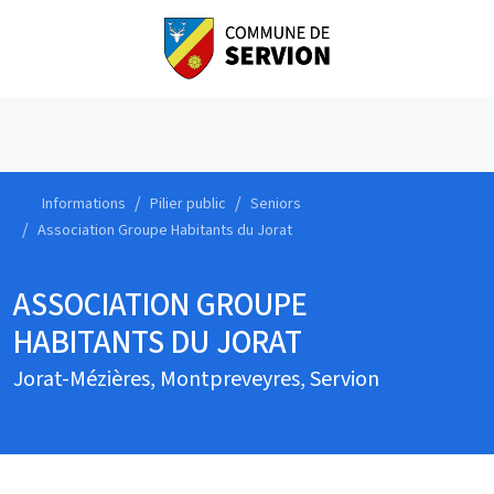
Informations
Pilier public
Seniors
Association Groupe Habitants du Jorat
ASSOCIATION GROUPE
HABITANTS DU JORAT
Jorat-Mézières, Montpreveyres, Servion